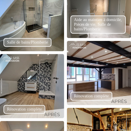
Aide au maintien à domicile,
Pièces de vie, Salle de
bains/Plomberie
Salle de bains/Plomberie
Rénovation complète
Rénovation complète