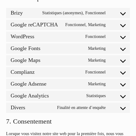
Brizy
Statistiques (anonymes), Fonctionnel
Consent
to
Google reCAPTCHA
service
Fonctionnel, Marketing
Consent
brizy
to
WordPress
service
Fonctionnel
Consent
google-
to
recaptcha
Google Fonts
service
Marketing
Consent
wordpress
to
Google Maps
service
Marketing
Consent
google-
to
fonts
Complianz
service
Fonctionnel
Consent
google-
to
maps
Google Adsense
service
Marketing
Consent
complianz
to
Google Analytics
service
Statistiques
Consent
google-
to
adsense
Divers
service
Finalité en attente d’enquête
Consent
google-
to
analytics
service
7. Consentement
divers
Lorsque vous visitez notre site web pour la première fois, nous vous