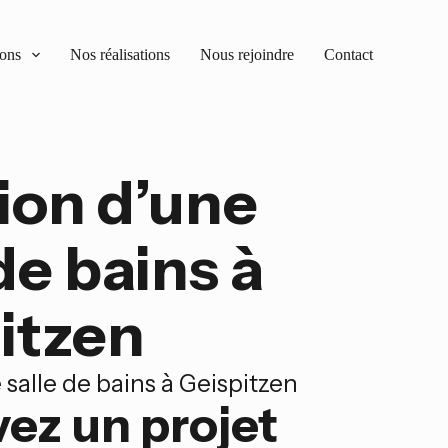
ions
Nos réalisations
Nous rejoindre
Contact
ion d’une
de bains à
itzen
 salle de bains à Geispitzen
ez un projet