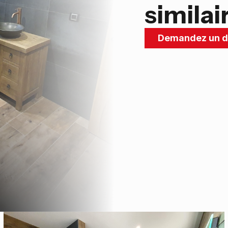
similai
Demandez un d