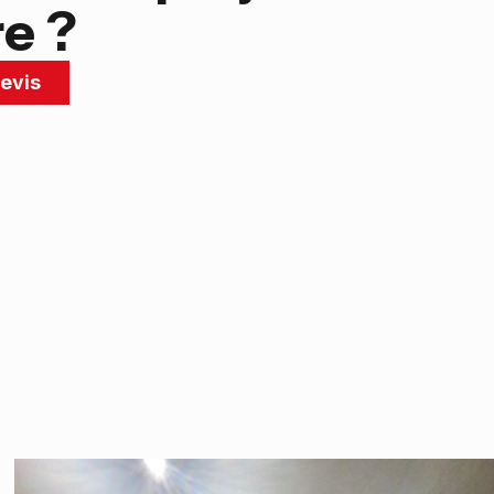
re ?
evis