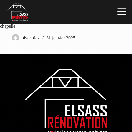
Passer
au
contenu
chapelle
olwe_dev
31 janvier 2025