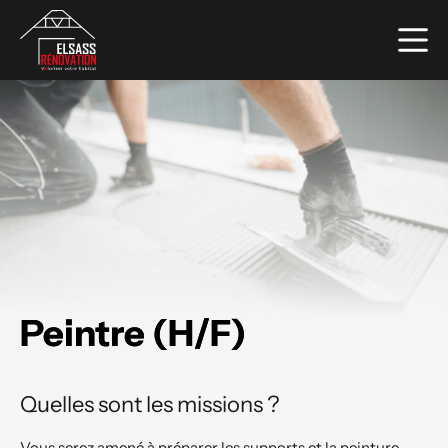
Passer
au
contenu
Peintre (H/F)
Quelles sont les missions ?
Vous serez amené à préparer les supports et la peinture, 